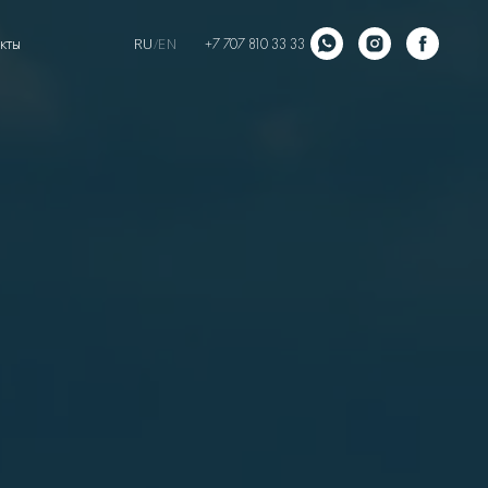
кты
RU
/
EN
+7 707 810 33 33