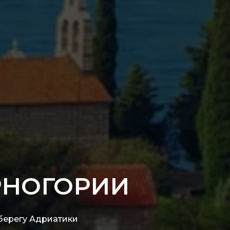
РНОГОРИИ
берегу Адриатики